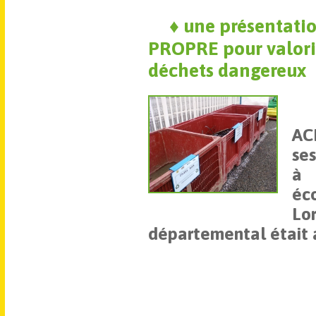
♦
une présentati
PROPRE pour valori
déchets dangereux
AC
ses
à 
éc
Lor
départemental était a